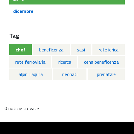
dicembre
Tag
chef
beneficenza
sasi
rete idrica
rete ferroviaria
ricerca
cena beneficenza
alpini l'aquila
neonati
prenatale
0 notizie trovate