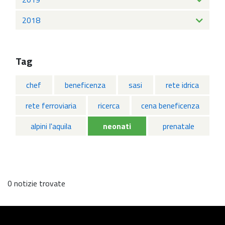
2018
Tag
chef
beneficenza
sasi
rete idrica
rete ferroviaria
ricerca
cena beneficenza
alpini l'aquila
neonati
prenatale
0 notizie trovate