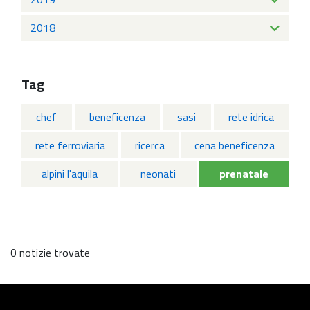
2018
Tag
chef
beneficenza
sasi
rete idrica
rete ferroviaria
ricerca
cena beneficenza
alpini l'aquila
neonati
prenatale
0 notizie trovate