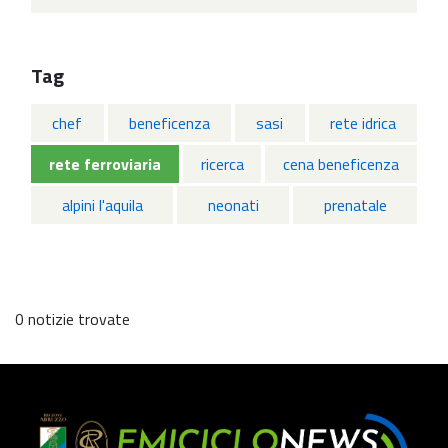
Tag
chef
beneficenza
sasi
rete idrica
rete ferroviaria
ricerca
cena beneficenza
alpini l'aquila
neonati
prenatale
0 notizie trovate