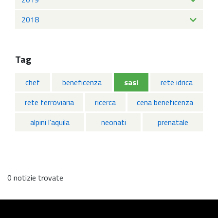
2018
Tag
chef
beneficenza
sasi
rete idrica
rete ferroviaria
ricerca
cena beneficenza
alpini l'aquila
neonati
prenatale
0 notizie trovate