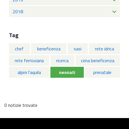
2018
Tag
chef
beneficenza
sasi
rete idrica
rete ferroviaria
ricerca
cena beneficenza
alpini l'aquila
neonati
prenatale
0 notizie trovate