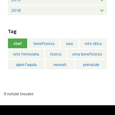
2018
Tag
chef
beneficenza
sasi
rete idrica
rete ferroviaria
ricerca
cena beneficenza
alpini l'aquila
neonati
prenatale
0 notizie trovate