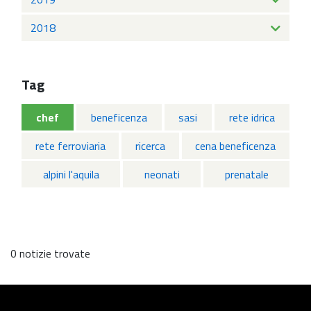
2018
Tag
chef
beneficenza
sasi
rete idrica
rete ferroviaria
ricerca
cena beneficenza
alpini l'aquila
neonati
prenatale
0 notizie trovate