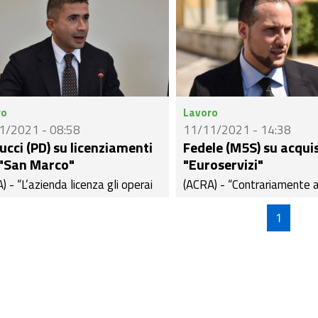
ro
Lavoro
1/2021 - 08:58
11/11/2021 - 14:38
ucci (PD) su licenziamenti
Fedele (M5S) su acqui
 "San Marco"
"Euroservizi"
) - “L’azienda licenza gli operai
(ACRA) - “Contrariamente 
 San Marco Industrial di Atessa
qualcuno erroneamente ha
iù grave silenzio da parte della
applaudito, forse spinto da
1
ne Abruzzo, a cui lavoratori e
diversi, il ringraziamento pe
cati si erano rivolti mesi fa per
risoluzione della questione
are un nuovo salasso di posti di
lavoratori della Euroservizi
o e il perpetrarsi di una condotta
dovrebbe andare certo all
ettabile da parte della proprietà
Guido Liris, che nella vicend