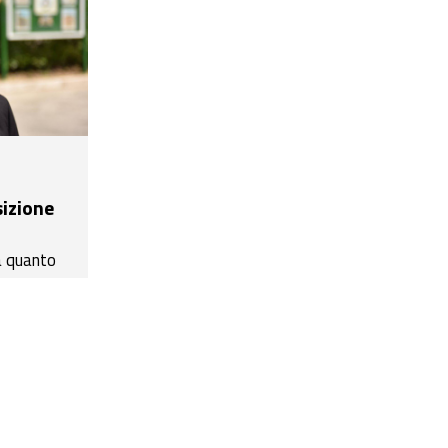
sizione
a quanto
 interessi
r la
 legata ai
 non
’assessore
a ha il