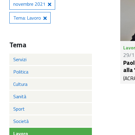
novembre 2021
Tema: Lavoro
Tema
Lavo
29/1
Servizi
Paol
alla
Politica
(ACRA
Cultura
della
nel p
Sanità
Regio
sinda
Sport
argin
Società
lavor
inacc
Lavoro