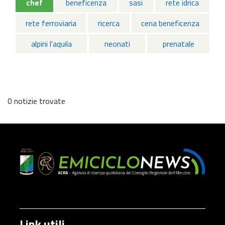
chef
beneficenza
sasi
rete idrica
rete ferroviaria
ricerca
cena beneficenza
alpini l'aquila
neonati
prenatale
0 notizie trovate
Link utili