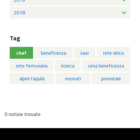
2018
Tag
chef
beneficenza
sasi
rete idrica
rete ferroviaria
ricerca
cena beneficenza
alpini l'aquila
neonati
prenatale
0 notizie trovate