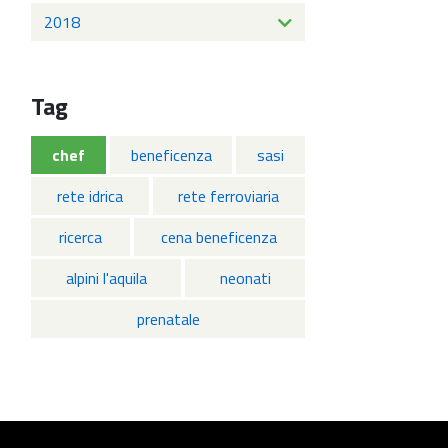
2018
Tag
chef
beneficenza
sasi
rete idrica
rete ferroviaria
ricerca
cena beneficenza
alpini l'aquila
neonati
prenatale