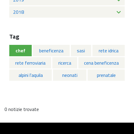
2018
Tag
chef
beneficenza
sasi
rete idrica
rete ferroviaria
ricerca
cena beneficenza
alpini l'aquila
neonati
prenatale
0 notizie trovate