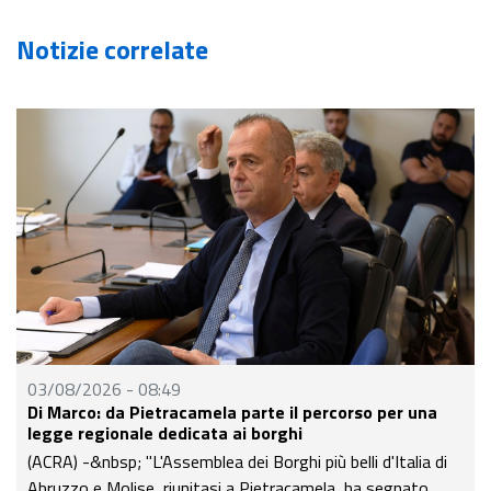
Notizie correlate
31/07/2026 - 15:46
r una
Castiglione Messer Marino nella rete Anci Città dei
Motori, il commento di Menna
alia di
(ACRA) - Castiglione Messer Marino, comune in provinci
nato
Chieti, da domani, sabato 1° agosto, entrerà