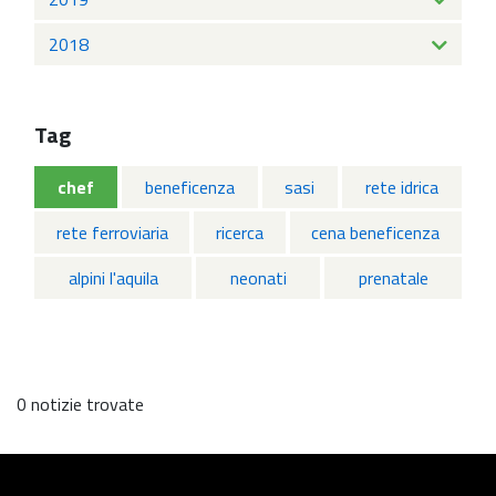
2018
Tag
chef
beneficenza
sasi
rete idrica
rete ferroviaria
ricerca
cena beneficenza
alpini l'aquila
neonati
prenatale
0 notizie trovate