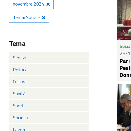
novembre 2024
Tema: Sociale
Tema
Socia
29/1
Servizi
Pari
Pesti
Politica
Donn
Cultura
(ACRA
decen
Sanità
Donne
novem
Sport
molto
Società
Oppor
parec
Lavoro