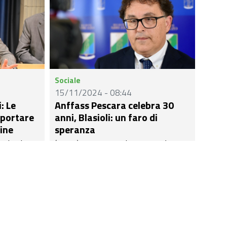
Sociale
15/11/2024 - 08:44
: Le
Anffass Pescara celebra 30
pportare
anni, Blasioli: un faro di
dine
speranza
 dei disagi
(ACRA) - "Un sogno lungo trent’anni,
 delle
tra mille battaglie e un impegno
 i riflettori
quotidiano nel migliorare la vita delle
e
persone con disabilità intellettiva e
mondo della
relazionale. Un cammino spesso in
dell’Ordine
salita, fatto di sfide e sacrifici, ma
are prima
anche tanta determinazione, amore e