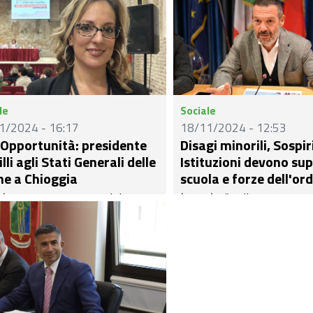
le
Sociale
1/2024 - 16:17
18/11/2024 - 12:53
 Opportunità: presidente
Disagi minorili, Sospiri
lli agli Stati Generali delle
Istituzioni devono su
e a Chioggia
scuola e forze dell'or
) - Oggi, in occasione del
(ACRA) - “Nella prevenzione
nale degli Stati Generali delle
minorili il compito specifico
 a Chioggia del 29/30
Istituzioni è quello di tenere
bre si è svolto un incontro
accesi sulla problematica 
 articolato sui temi delle Pari
supportare, sostenere, il 
tunità. Ha
scuola, i docenti, le Forze 
ipato il presidente CPO
per consentire loro di arriv