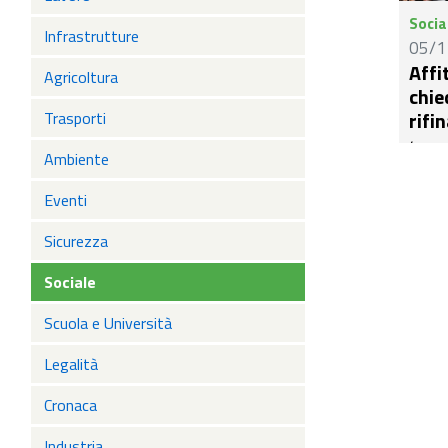
Abruz
Socia
Commi
Infrastrutture
05/1
uffic
Affi
Agricoltura
delle
chie
rifi
Trasporti
(ACRA
Ambiente
al Go
fondo
Eventi
azzer
Sicurezza
soste
situa
Sociale
econo
manci
Scuola e Università
nuclei
Legalità
Cronaca
Industria