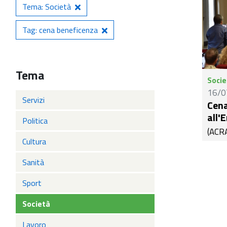
Tema: Società
Tag: cena beneficenza
Tema
Socie
16/0
Servizi
Cena
all'
Politica
(ACRA
Cultura
abruz
bella 
Sanità
il co
eccez
Sport
ingre
Società
benef
agost
Lavoro