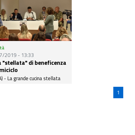
tà
7/2019 - 13:33
 "stellata" di beneficenza
Emiciclo
) - La grande cucina stellata
zese insieme agli alpini per una
iniziativa di solidarietà che avrà
1
lonnato dell'Emiciclo come
ionale location. Sono questi gli
dienti della "Cena di
icenza" che il prossimo lunedì 5
o sarà ospitata nel piazzale