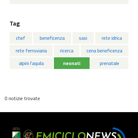
Tag
chef
beneficenza
sasi
rete idrica
rete ferroviaria
ricerca
cena beneficenza
alpini l'aquila
neonati
prenatale
0 notizie trovate