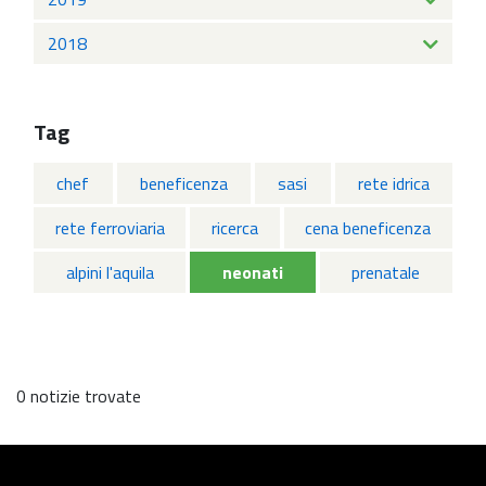
2018
Tag
chef
beneficenza
sasi
rete idrica
rete ferroviaria
ricerca
cena beneficenza
alpini l'aquila
neonati
prenatale
0 notizie trovate