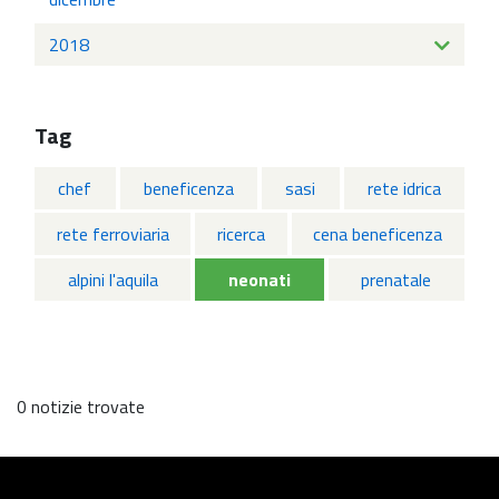
2018
Tag
chef
beneficenza
sasi
rete idrica
rete ferroviaria
ricerca
cena beneficenza
alpini l'aquila
neonati
prenatale
0 notizie trovate