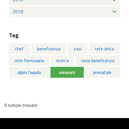
2018
Tag
chef
beneficenza
sasi
rete idrica
rete ferroviaria
ricerca
cena beneficenza
alpini l'aquila
neonati
prenatale
0 notizie trovate