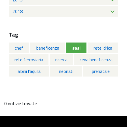
2018
Tag
chef
beneficenza
sasi
rete idrica
rete ferroviaria
ricerca
cena beneficenza
alpini l'aquila
neonati
prenatale
0 notizie trovate