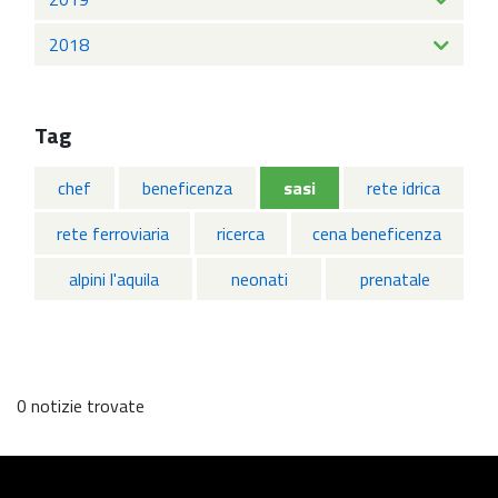
2018
Tag
chef
beneficenza
sasi
rete idrica
rete ferroviaria
ricerca
cena beneficenza
alpini l'aquila
neonati
prenatale
0 notizie trovate