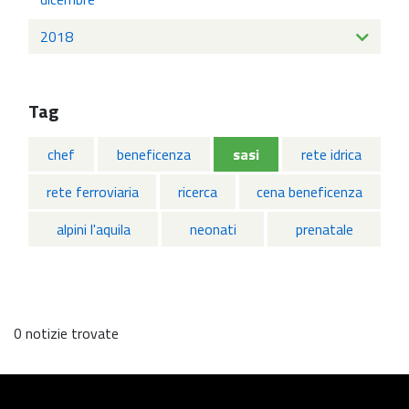
2018
Tag
chef
beneficenza
sasi
rete idrica
rete ferroviaria
ricerca
cena beneficenza
alpini l'aquila
neonati
prenatale
0 notizie trovate