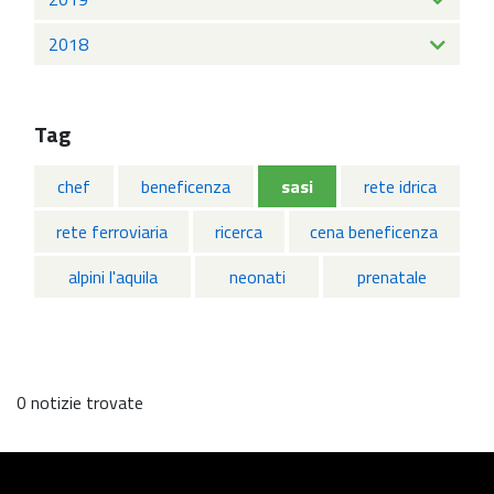
2018
Tag
chef
beneficenza
sasi
rete idrica
rete ferroviaria
ricerca
cena beneficenza
alpini l'aquila
neonati
prenatale
0 notizie trovate