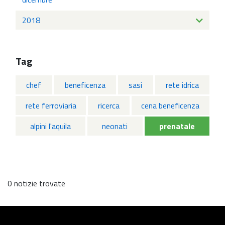
2018
Tag
chef
beneficenza
sasi
rete idrica
rete ferroviaria
ricerca
cena beneficenza
alpini l'aquila
neonati
prenatale
0 notizie trovate