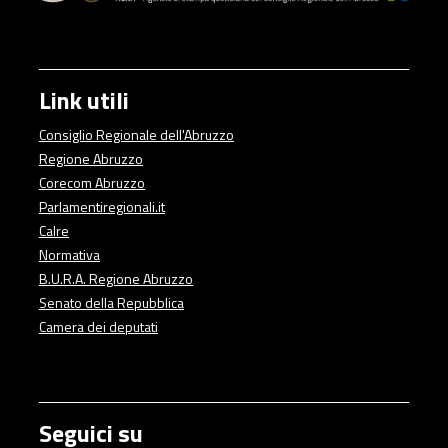
Mar
lav
per
sol
Link utili
cit
agr
Consiglio Regionale dell'Abruzzo
Regione Abruzzo
Corecom Abruzzo
Parlamentiregionali.it
Calre
Normativa
B.U.R.A. Regione Abruzzo
Senato della Repubblica
Camera dei deputati
Seguici su