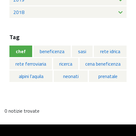
2018
Tag
chef
beneficenza
sasi
rete idrica
rete ferroviaria
ricerca
cena beneficenza
alpini l'aquila
neonati
prenatale
0 notizie trovate