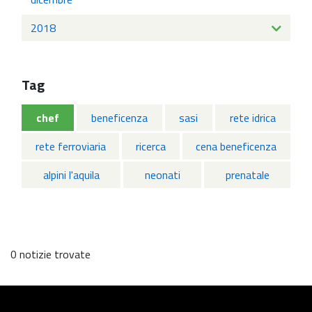
2018
Tag
chef
beneficenza
sasi
rete idrica
rete ferroviaria
ricerca
cena beneficenza
alpini l'aquila
neonati
prenatale
0 notizie trovate