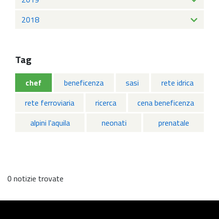
2018
Tag
chef
beneficenza
sasi
rete idrica
rete ferroviaria
ricerca
cena beneficenza
alpini l'aquila
neonati
prenatale
0 notizie trovate