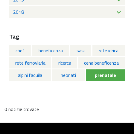
2018
Tag
chef
beneficenza
sasi
rete idrica
rete ferroviaria
ricerca
cena beneficenza
alpini l'aquila
neonati
prenatale
0 notizie trovate