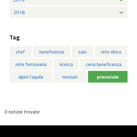
2018
Tag
chef
beneficenza
sasi
rete idrica
rete ferroviaria
ricerca
cena beneficenza
alpini l'aquila
neonati
prenatale
0 notizie trovate