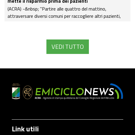
mette il risparmio prima dei pazienti
(ACRA) -&nbsp; "Partire alle quattro del mattino,
attraversare diversi comuni per raccogliere altri pazienti,
arrivare al centro dialisi alle sette e mezza, sottoporsi a
ore di trattamento e affrontare lo stesso viaggio al
ritorno, magari rientrando a casa soltanto nel tardo
pomeriggio.
VEDI TUTTO
Link utili