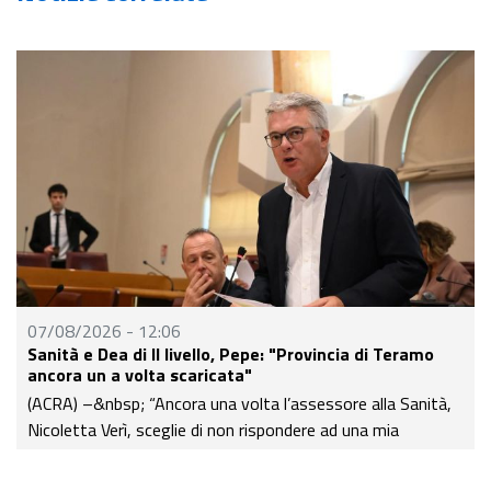
07/08/2026 - 12:06
Sanità e Dea di II livello, Pepe: "Provincia di Teramo
ancora un a volta scaricata"
(ACRA) –&nbsp; “Ancora una volta l’assessore alla Sanità,
Nicoletta Verì, sceglie di non rispondere ad una mia
interpellanza - sottoscritta dai colleghi Mariani, Cavallari,
Blasioli e Paolucci -&nbsp; arrampicandosi sugli specchi ed