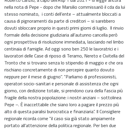
nella nota di Pepe - dopo che Marsilio commissariò il cda da lui
stesso nominato, i conti dell’ente – attualmente bloccati a
causa di pignoramenti da parte di creditori – si sarebbero
dovuti sbloccare proprio in questi primi giorni di luglio. Il rinvio
formale della decisione giudiziaria all’autunno cancella però
ogni prospettiva di risoluzione immediata, lasciando nel limbo
centinaia di famiglie. Ad oggi sono ben 250 le lavoratrici e i
lavoratori delle Case di riposo di Teramo, Nereto e Civitella del
Tronto che si trovano senza lo stipendio di maggio e che ora
rischiano concretamente di non percepire quanto dovuto
neppure per il mese di giugno". “Parliamo di professionisti,
operatori socio-sanitari e personale di assistenza che ogni
giorno, con dedizione totale, si prendono cura della fascia più
fragile della nostra popolazione: i nostri anziani – sottolinea
Pepe –. È inaccettabile che siano loro a pagare il prezzo più
alto di questa paralisi burocratica e finanziaria”. Il Consigliere
regionale ricorda come "il caso sia già stato ampiamente
portato all'attenzione della politica regionale. Per ben due