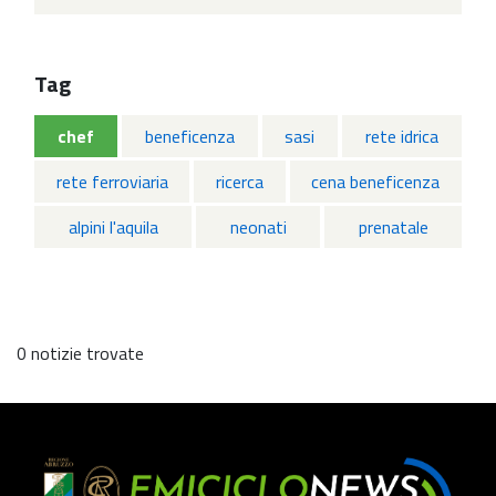
Tag
chef
beneficenza
sasi
rete idrica
rete ferroviaria
ricerca
cena beneficenza
alpini l'aquila
neonati
prenatale
0 notizie trovate