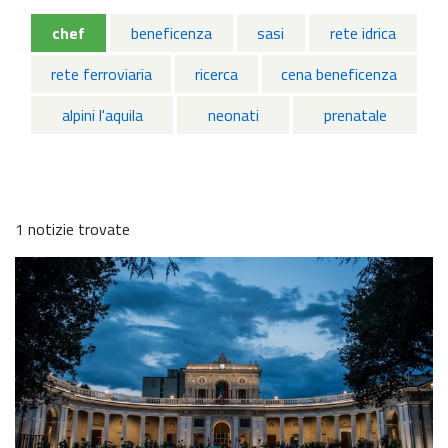
chef
beneficenza
sasi
rete idrica
rete ferroviaria
ricerca
cena beneficenza
alpini l'aquila
neonati
prenatale
1 notizie trovate