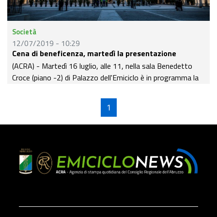
Società
12/07/2019 - 10:29
Cena di beneficenza, martedì la presentazione
(ACRA) - Martedì 16 luglio, alle 11, nella sala Benedetto
Croce (piano -2) di Palazzo dell'Emiciclo è in programma la
conferenza stampa di presentazione della cena di
beneficenza realizzata dagli chef stellati abruzzesi, in
1
programma lunedì 5 agosto proprio all'Emiciclo.