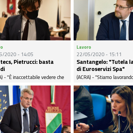
ro
Lavoro
5/2020 - 14:05
22/05/2020 - 15:11
ntecs, Pietrucci: basta
Santangelo: "Tutela l
rdi
di Euroservizi Spa"
) - "È inaccettabile vedere che
(ACRA) - "Stiamo lavorando
terlocuzioni tra la Regione
Consiglio regionale per ap
zo e l'Amministratore Delegato
delle leggi importanti che 
ales Alenia Space sulla
possano imprimere una dec
zione dei ricercatori ex Intecs,
spinta verso la ripresa eco
o avanti a singhiozzo e non
vari settori della nostra Re
cano nulla di concreto, come se
Queste le parole di Rober
i stesse trattando il futuro di
Santangelo, vice presidente