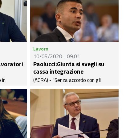
Lavoro
10/05/2020 - 09:01
avoratori
Paolucci:Giunta si svegli su
cassa integrazione
 in
(ACRA) - "Senza accordo con gli
provare
istituti di credito i lavoratori dovranno
spero
aspettare ancora alcune settimane
isiva
per avere la cassa integrazione in
nomica di
deroga. La Giunta lenta si svegli! Se
gione."
grazie alla nostra ennesima denuncia
to
la Giunta lenta ha accelerato e
 vicario.
processato oltre l'80 per cento delle