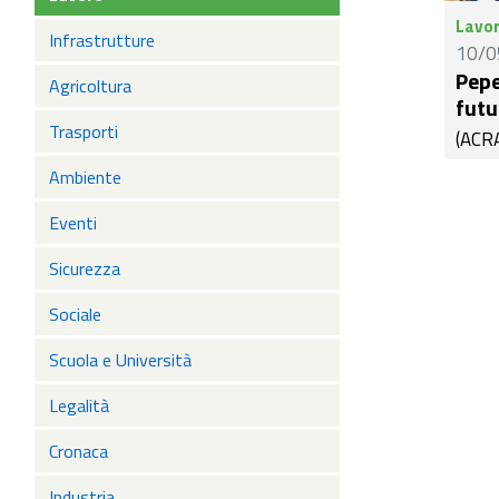
lavor
Lavo
che n
Infrastrutture
10/0
anni:
Pepe
Agricoltura
indif
futu
alle 
Trasporti
(ACRA
nostr
Dino P
Ambiente
strat
centr
l'aero
inter
Eventi
per c
Sicurezza
Giunt
messe
Sociale
sporte
Scuola e Università
occup
Legalità
Cronaca
Industria