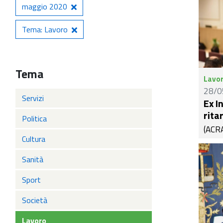
maggio 2020
Tema: Lavoro
Tema
Lavo
28/0
Servizi
Ex I
rita
Politica
(ACRA
Cultura
le in
Abruz
Sanità
di Th
situa
Sport
vadan
Società
produ
non s
Lavoro