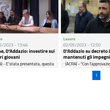
ro
Lavoro
5/2023 - 13:46
02/05/2023 - 12:50
e, D'Addazio: investire sui
D'Addazio su decreto 
ri giovani
mantenuti gli impegn
) - E’stata presentata, questa
(ACRA) - "Con l'approvazi
na, dal consigliere regionale di
decreto Lavoro il governo 
lli d’Italia, Leonardo
apposto la propria firma su
1
azio, la X edizione dell’evento
può essere definita l'inizio 
ico di fine anno del Liceo ‘L. da
svolta per diminuire la pre
-Mario dei Fiori’, indirizzo
fiscale sul costo del lavoro
n, alla presenza della dirigente
stica, prof.