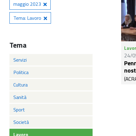
maggio 2023
Tema: Lavoro
Tema
Lavo
24/0
Servizi
Penn
nost
Politica
(ACRA
Cultura
matti
Frate
Sanità
D’Add
artist
Sport
Penne
Società
desig
scola
Lavoro