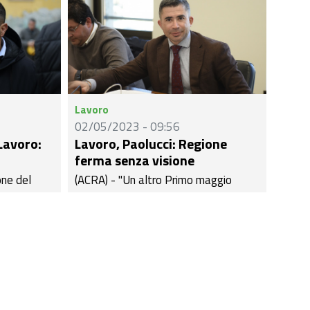
Lavoro
02/05/2023 - 09:56
Lavoro:
Lavoro, Paolucci: Regione
i
ferma senza visione
one del
(ACRA) - "Un altro Primo maggio
Meloni ha
senza una legge regionale quadro sul
 quella che
lavoro che tuteli i lavoratori e detti
della
norme precise anche per innovazione
ssione
e sicurezza, senza norme che riducano
.
il divario di genere in modo da
agevolare competenze e
professionalità femminili, senza alcun