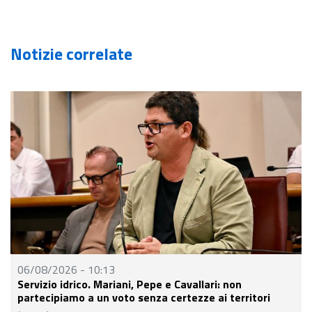
Notizie correlate
- 10:13
06/08/2026 - 09
co. Mariani, Pepe e Cavallari: non
Servizio idrico, 
 a un voto senza certezze ai territori
rischio di sovras