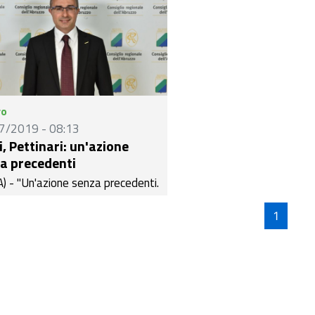
ro
7/2019 - 08:13
i, Pettinari: un'azione
a precedenti
) - "Un'azione senza precedenti.
ù vergognosa mai vista da
o ho memoria di una giunta
1
nale". È questo il commento del
residente del Consiglio
nale, Domenico Pettinari, a
to della decisione di Regione
o di liquidare il Ciapi, la società