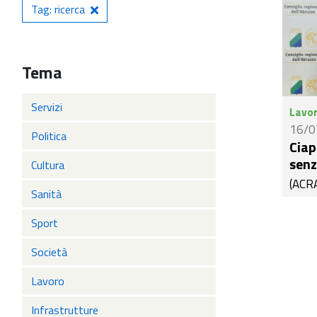
Tag: ricerca
Tema
Servizi
Lavo
16/0
Politica
Ciap
senz
Cultura
(ACRA
Sanità
La pi
quand
Sport
regio
Società
Vicep
regio
Lavoro
segui
Abruzz
Infrastrutture