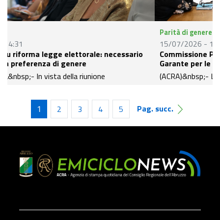
Parità di genere
15/07/2026 - 14:01
io
Commissione Pari Opportunità su PdL istituzione del
Garante per le donne vittime di violenza
(ACRA)&nbsp;- La&nbsp;Commissione Regionale per le Pari
Opportunità, nella seduta di lunedì 13 luglio, si è espressa
ta
sul Progetto di Legge n. 140/2026, "Istituzione
Pag. succ.
2
3
4
5
1
del&nbsp;Garante Regionale per i diritti delle donne vittime
di violenza”.
di
e