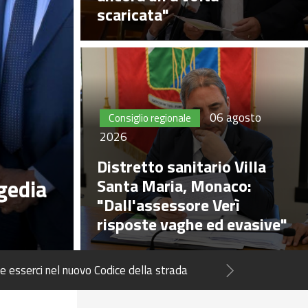
scaricata"
06 agosto
Consiglio regionale
2026
Distretto sanitario Villa
agedia
Santa Maria, Monaco:
"Dall'assessore Verì
risposte vaghe ed evasive"
 aveva 100 anni