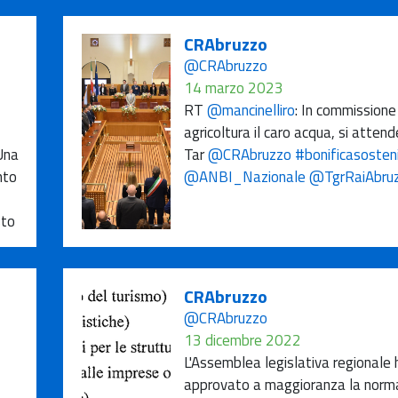
CRAbruzzo
@CRAbruzzo
14 marzo 2023
RT
@mancinelliro
: In commissione
agricoltura il caro acqua, si attende
Una
Tar
@CRAbruzzo
#bonificasosteni
nto
@ANBI_Nazionale
@TgrRaiAbru
sto
CRAbruzzo
@CRAbruzzo
13 dicembre 2022
L'Assemblea legislativa regionale 
approvato a maggioranza la norm