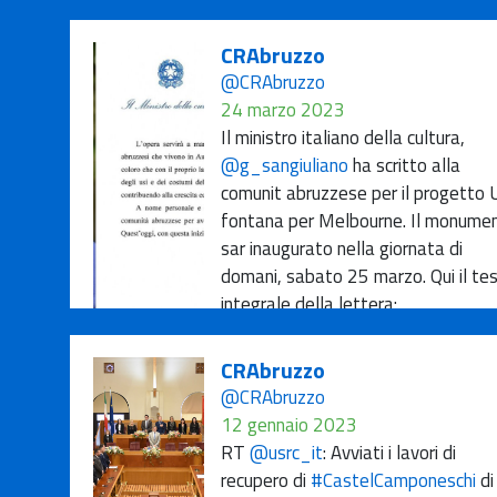
CRAbruzzo
@CRAbruzzo
24 marzo 2023
Il ministro italiano della cultura,
@g_sangiuliano
ha scritto alla
comunit abruzzese per il progetto 
fontana per Melbourne. Il monume
sar inaugurato nella giornata di
domani, sabato 25 marzo. Qui il te
integrale della lettera:
https://t.co/mwruao2jGy
https://t.co/uQv8fFvtjQ
CRAbruzzo
@CRAbruzzo
12 gennaio 2023
RT
@usrc_it
: Avviati i lavori di
recupero di
#CastelCamponeschi
di