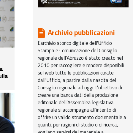
la
Amici
enere
piazza
Archivio pubblicazioni

L'archivio storico digitale dell'Ufficio
Stampa e Comunicazione del Consiglio
regionale dell’Abruzzo è stato creato nel
anno
2010 per raccogliere e rendere disponibili
ra
e”
sul web tutte le pubblicazioni curate
ulla
dall'Ufficio, a partire dalla nascita del
enzo
Consiglio regionale ad oggi. L’obiettivo di
creare una banca dati della produzione
duta
editoriale dell’Assemblea legislativa
,
regionale si accompagna all'intento di
o,
offrire un valido strumento documentale a
a
quanti, per ragioni di studio o di ricerca,
te in
vogliano servirsi del materiale a