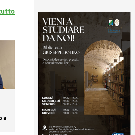
tutto
o a