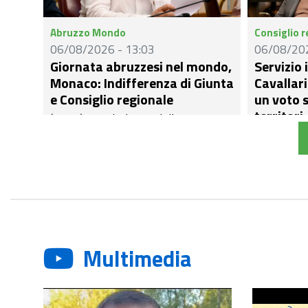
ambiti.
Abruzzo Mondo
Consiglio 
06/08/2026 - 13:03
06/08/202
Giornata abruzzesi nel mondo,
Servizio 
Monaco: Indifferenza di Giunta
Cavallar
e Consiglio regionale
un voto 
territori
(ACRA) - "Nel silenzio delle istituzioni
(ACRA) –&n
e senza un euro di risorse per le
coerenza. L
politiche migratorie, la data simbolo
di assumere
della nostra diaspora si riduce a una
restano irri
passerella vuota: «L'emigrazione non
soprattutto
è una favola, ma il sintomo di una
teramano”, 
terra che continua a far fuggire i
Mariani e 
propri figli.
Multimedia
Democratic
(Abruzzo In
nota “l’usc
relativo al