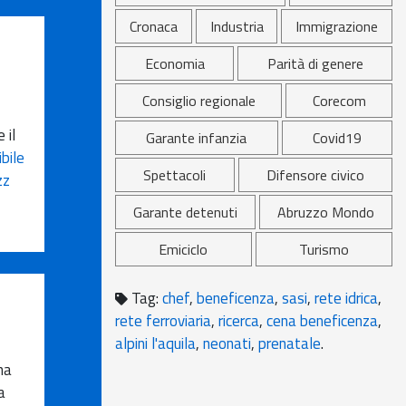
Cronaca
Industria
Immigrazione
Economia
Parità di genere
Consiglio regionale
Corecom
 il
Garante infanzia
Covid19
bile
Spettacoli
Difensore civico
zz
Garante detenuti
Abruzzo Mondo
Emiciclo
Turismo
Tag:
chef
,
beneficenza
,
sasi
,
rete idrica
,
rete ferroviaria
,
ricerca
,
cena beneficenza
,
alpini l'aquila
,
neonati
,
prenatale
.
ha
a