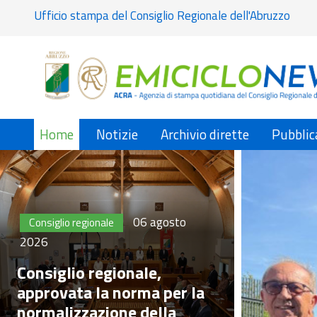
Ufficio stampa del Consiglio Regionale dell'Abruzzo
Home
Notizie
Archivio dirette
Pubblic
06 agosto
Consiglio regionale
2026
Consiglio regionale,
approvata la norma per la
normalizzazione della