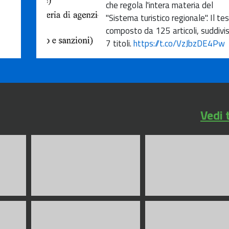
che regola l'intera materia del
"Sistema turistico regionale". Il te
composto da 125 articoli, suddivisi
7 titoli.
https://t.co/VzJbzDE4Pw
Vedi 