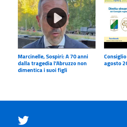
Marcinelle, Sospiri: A 70 anni
Consiglio
dalla tragedia l’Abruzzo non
agosto 2
dimentica i suoi figli